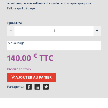
aussi bien par son authenticité qui le rend unique, que pour
l'allure qu'il dégage.
Quantité
-
+
727 Sailbags
€
140.00
TTC
Produit en stock
add_shopping_cart
AJOUTER AU PANIER
Partager sur