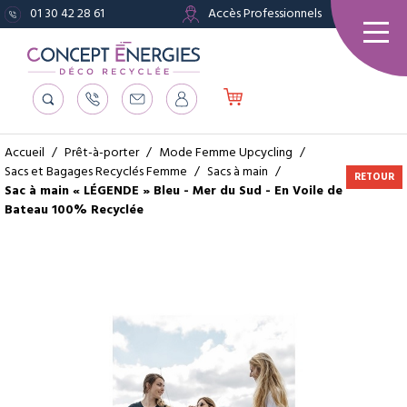
01 30 42 28 61
Accès Professionnels
Accueil
/
Prêt-à-porter
/
Mode Femme Upcycling
/
Sacs et Bagages Recyclés Femme
/
Sacs à main
/
RETOUR
Sac à main « LÉGENDE » Bleu - Mer du Sud - En Voile de
Bateau 100% Recyclée