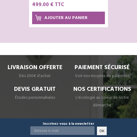
499.00 € TTC
AJOUTER AU PANIER
LIVRAISON OFFERTE
PAIEMENT SÉCURISÉ
Dès 200€ d'achat
Voir nos moyens de paiement
DEVIS GRATUIT
NOS CERTIFICATIONS
Études personnalisées
L'écologie au coeur de notre
démarche
Inscrivez-vous à la newsletter
OK