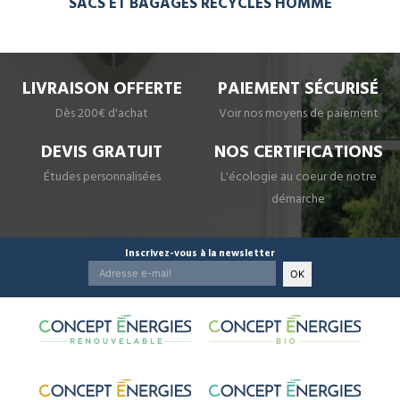
SACS ET BAGAGES RECYCLÉS HOMME
LIVRAISON OFFERTE
PAIEMENT SÉCURISÉ
Dès 200€ d'achat
Voir nos moyens de paiement
DEVIS GRATUIT
NOS CERTIFICATIONS
Études personnalisées
L'écologie au coeur de notre
démarche
Inscrivez-vous à la newsletter
OK