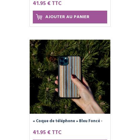
41.95 € TTC
AJOUTER AU PANIER
« Coque de téléphone » Bleu Foncé -
SKATE 4 CREATE
41.95 € TTC